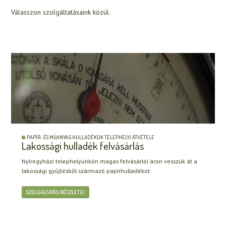
Válasszon szolgáltatásaink közül.
PAPÍR- ÉS MŰANYAG HULLADÉKOK TELEPHELYI ÁTVÉTELE
Lakossági hulladék felvásárlás
Nyíregyházi telephelyünkön magas felvásárlói áron vesszük át a
lakossági gyűjtésből származó papírhulladékot.
SZOLGÁLTATÁS RÉSZLETEI