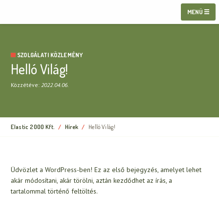
MENÜ
SZOLGÁLATI KÖZLEMÉNY
Helló Világ!
Közzétéve:
2022.04.06.
Elastic 2000 Kft.
Hírek
Current:
Helló Világ!
Üdvözlet a WordPress-ben! Ez az első bejegyzés, amelyet lehet
akár módosítani, akár törölni, aztán kezdődhet az írás, a
tartalommal történő feltöltés.