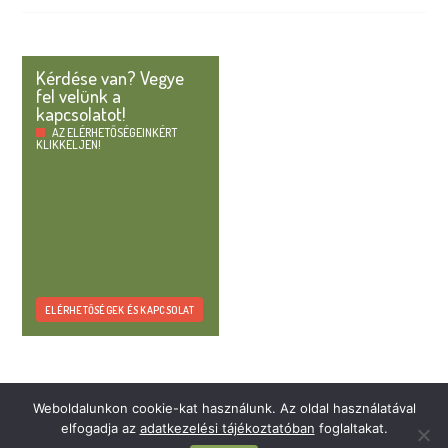
Kérdése van? Vegye
fel velünk a
kapcsolatot!
AZ ELÉRHETŐSÉGEINKÉRT
KLIKKELJEN!
ELÉRHETŐSÉGEK ÉS KAPCSOLAT
Weboldalunkon cookie-kat használunk. Az oldal használatával
elfogadja az
adatkezelési tájékoztatóban
foglaltakat.
© 2026 Elastic 2000 Kft. · All rights reserved ·
Adatvédelem és felhasználási feltételek